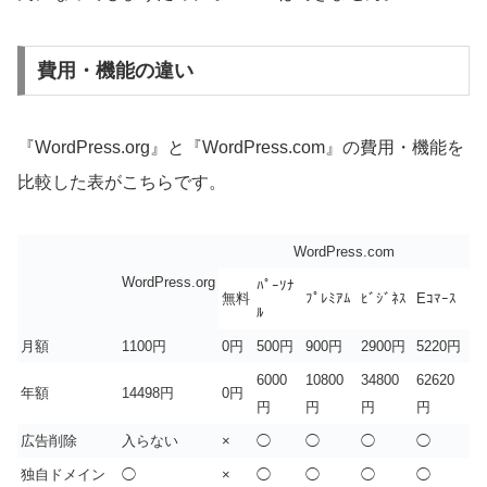
費用・機能の違い
『WordPress.org』と『WordPress.com』の費用・機能を
比較した表がこちらです。
WordPress.com
WordPress.org
ﾊﾟｰｿﾅ
無料
ﾌﾟﾚﾐｱﾑ
ﾋﾞｼﾞﾈｽ
Eｺﾏｰｽ
ﾙ
月額
1100円
0円
500円
900円
2900円
5220円
6000
10800
34800
62620
年額
14498円
0円
円
円
円
円
広告削除
入らない
×
◯
◯
◯
◯
独自ドメイン
◯
×
◯
◯
◯
◯